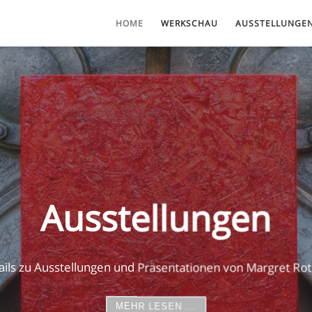
HOME
WERKSCHAU
AUSSTELLUNGE
Bibliograf
lten sind ihre Bilder bunt, aus Farbenklängen komponiert 
intensives Rot, ein leuchtendes Gelb oder ein meditati