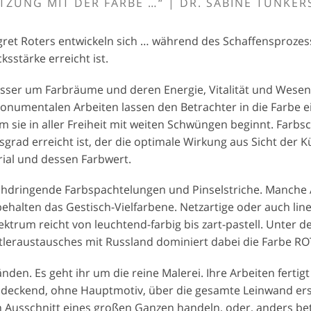
TZUNG MIT DER FARBE …“ | DR. SABINE TÜNKER
gret Roters entwickeln sich … während des Schaffensprozess
sstärke erreicht ist.
sser um Farbräume und deren Energie, Vitalität und Wesen
onumentalen Arbeiten lassen den Betrachter in die Farbe e
m sie in aller Freiheit mit weiten Schwüngen beginnt. Farbs
rad erreicht ist, der die optimale Wirkung aus Sicht der Küns
ial und dessen Farbwert.
urchdringende Farbspachtelungen und Pinselstriche. Manche
alten das Gestisch-Vielfarbene. Netzartige oder auch line
trum reicht von leuchtend-farbig bis zart-pastell. Unter d
leraustausches mit Russland dominiert dabei die Farbe RO
nden. Es geht ihr um die reine Malerei. Ihre Arbeiten fertigt
endeckend, ohne Hauptmotiv, über die gesamte Leinwand ers
 Ausschnitt eines großen Ganzen handeln, oder, anders betr