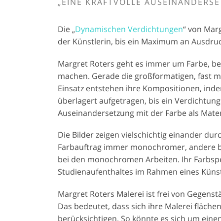
„EINE KRAFTVOLLE AUSEINANDERSE
Die „
Dynamischen Verdichtungen
“ von Mar
der Künstlerin, bis ein Maximum an Ausdruck
Margret Roters geht es immer um Farbe, be
machen. Gerade die großformatigen, fast m
Einsatz entstehen ihre Kompositionen, inde
überlagert aufgetragen, bis ein Verdichtungsg
Auseinandersetzung mit der Farbe als Mater
Die Bilder zeigen vielschichtig einander d
Farbauftrag immer monochromer, andere beh
bei den monochromen Arbeiten. Ihr Farbspek
Studienaufenthaltes im Rahmen eines Künst
Margret Roters Malerei ist frei von Gegenstä
Das bedeutet, dass sich ihre Malerei fläch
berücksichtigen. So könnte es sich um einen