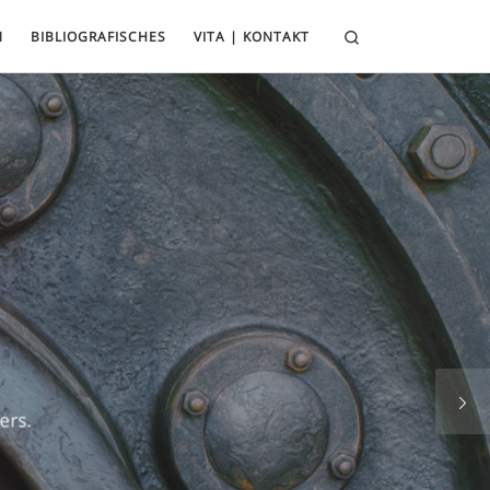
Search
N
BIBLIOGRAFISCHES
VITA | KONTAKT
isches
wie bei Jawlensky, Kandinsky oder Klee. Ein
ves Blau bestimmen den Grundklang ...